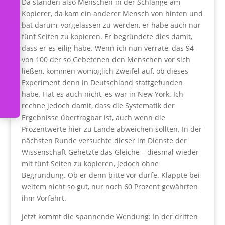
Da standen also Menschen in der Schlange am
u
i
d
o
s
W
o
c
h
e
n
p
o
s
t
a
b
n
n
i
e
r
e
Kopierer, da kam ein anderer Mensch von hinten und
G
n
bat darum, vorgelassen zu werden, er habe auch nur
o
fünf Seiten zu kopieren. Er begründete dies damit,
dass er es eilig habe. Wenn ich nun verrate, das 94
von 100 der so Gebetenen den Menschen vor sich
ließen, kommen womöglich Zweifel auf, ob dieses
Experiment denn in Deutschland stattgefunden
habe. Hat es auch nicht, es war in New York. Ich
rechne jedoch damit, dass die Systematik der
Ergebnisse übertragbar ist, auch wenn die
Prozentwerte hier zu Lande abweichen sollten. In der
nächsten Runde versuchte dieser im Dienste der
Wissenschaft Gehetzte das Gleiche – diesmal wieder
mit fünf Seiten zu kopieren, jedoch ohne
Begründung. Ob er denn bitte vor dürfe. Klappte bei
weitem nicht so gut, nur noch 60 Prozent gewährten
ihm Vorfahrt.
Jetzt kommt die spannende Wendung: In der dritten