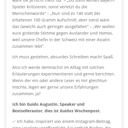
wäre sie ja nicht mehr da“ – „Du sollst keinen Bayern-
Spieler kritisieren, sonst verletzt du die
Menschenwürde“ – „Nun sind es 140 statt der
erbetenen 100 Gramm Aufschnitt, aber sonst wäre
das Gewicht auch geringer ausgefallen“ – „Wir wollen
eure grölende Stimme gegen Ausländer und Homos,
weil unsere Chefin in der Schweiz mit einer Asiatin
zusammen lebt“.
Ich muss gestehen, absurdes Schreiben macht Spaß.
Also ich werde demnächst im Alltag mit solchen
Erläuterungen experimentieren und gerne berichten.
Wenn der ein oder andere Leser es mir gleichtun
möchte, legen wir gerne unsere Erfahrungen
zusammen, ja?
Ich bin Guido Augustin, Speaker und
Bestsellerautor, dies ist Guidos Wochenpost.
✅ Ich habe, inspiriert von einem Instagram-Beitrag,
eine Leseliste veröffentlicht. Sie enthält Bücher, die