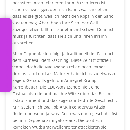
höchstens noch tolerieren kann. Akzeptieren ist
schon schwieriger, denn ich kann zwar einsehen,
dass es sie gibt, weil ich nicht den Kopf in den Sand
stecken mag. Aber ihnen ihre Sicht der Welt
u
i
d
o
s
W
o
c
h
e
n
p
o
s
t
a
b
n
n
i
e
r
e
zuzugestehen fällt mir zunehmend schwer Denn ich
muss ja fürchten, dass sie sich und ihren Irrsinn
G
n
o
ausbreiten.
Mein Deppenfasten folgt ja traditionell der Fastnacht,
dem Karneval, dem Fasching. Diese Zeit ist offiziell
vorbei, doch die Nachwehen rollen noch immer
durchs Land und als Mainzer habe ich dazu etwas zu
sagen. Genau: Es geht um Annegret Kramp-
Karrenbauer. Die CDU-Vorsitzende hielt eine
Fastnachtsrede und machte Witze über das Berliner
Establishment und das sogenannte dritte Geschlecht.
Mir ist ziemlich egal, ob AKK irgendetwas witzig
findet und wenn ja, was. Doch was dann geschah, löst
bei mir Deppenalarm galore aus. Die politisch
korrekten Wutbürgerwellenreiter attackieren sie