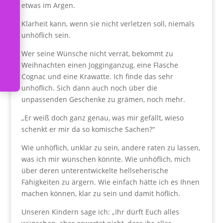
u
i
d
o
s
W
o
c
h
e
n
p
o
s
t
a
b
n
n
i
e
r
e
o
etwas im Argen.
Klarheit kann, wenn sie nicht verletzen soll, niemals
unhöflich sein.
Wer seine Wünsche nicht verrät, bekommt zu
Weihnachten einen Jogginganzug, eine Flasche
Cognac und eine Krawatte. Ich finde das sehr
unhöflich. Sich dann auch noch über die
unpassenden Geschenke zu grämen, noch mehr.
„Er weiß doch ganz genau, was mir gefällt, wieso
schenkt er mir da so komische Sachen?“
Wie unhöflich, unklar zu sein, andere raten zu lassen,
was ich mir wünschen könnte. Wie unhöflich, mich
über deren unterentwickelte hellseherische
Fähigkeiten zu ärgern. Wie einfach hätte ich es Ihnen
machen können, klar zu sein und damit höflich.
Unseren Kindern sage ich: „Ihr dürft Euch alles